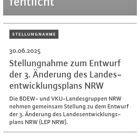
fent­licht
STEL­LUNG­NAH­ME
30.06.2025
Stel­lung­nah­me zum Entwurf
der 3. Änderung des Lan­des­
ent­wick­lungs­plans NRW
Die BDEW- und VKU-Lan­des­grup­pen NRW
nehmen gemeinsam Stellung zu dem Entwurf
der 3. Änderung des Lan­des­ent­wick­lungs­
plans NRW (LEP NRW).