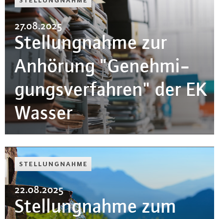
STEL­LUNG­NAH­ME
27.08.2025
Stel­lung­nah­me zur
Anhörung "Ge­neh­mi­
gungs­ver­fah­ren" der EK
Wasser
STEL­LUNG­NAH­ME
22.08.2025
Stel­lung­nah­me zum