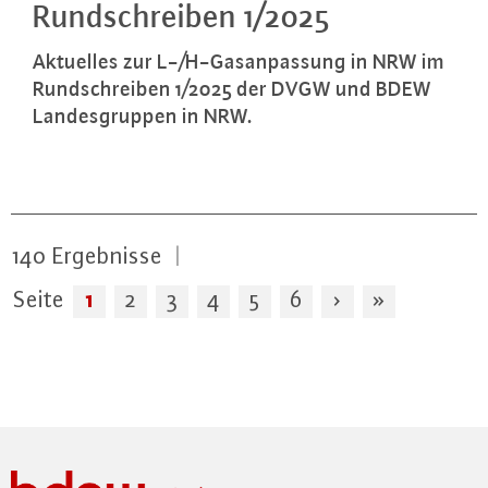
Rund­schrei­ben 1/2025
Aktuelles zur L-/H-Gas­an­pas­sung in NRW im
Rund­schrei­ben 1/2025 der DVGW und BDEW
Lan­des­grup­pen in NRW.
140
Ergebnisse
|
1
Seite
2
3
4
5
6
›
»