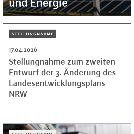
und Energie
STEL­LUNG­NAH­ME
17.04.2026
Stel­lung­nah­me zum zweiten
Entwurf der 3. Änderung des
Lan­des­ent­wick­lungs­plans
NRW