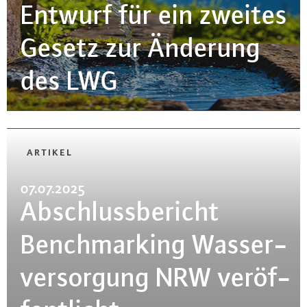
Entwurf für ein zweites
Gesetz zur Änderung
des LWG
ARTIKEL
07.07.2025
Ab­schluss­be­richt
Bench­mar­king Was­ser­
ver­sor­gung NRW ver­öf­