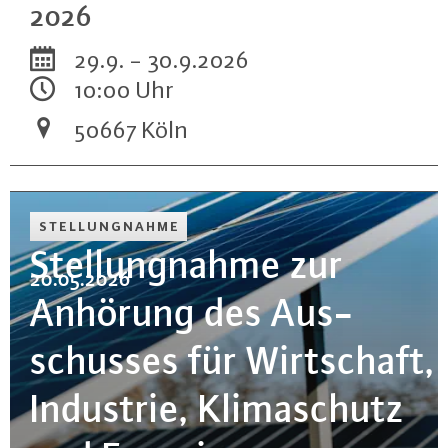
2026
29.9. - 30.9.2026
10:00 Uhr
50667 Köln
STEL­LUNG­NAH­ME
Stel­lung­nah­me zur
20.05.2026
Anhörung des Aus­
schus­ses für Wirt­schaft,
Industrie, Kli­ma­schutz