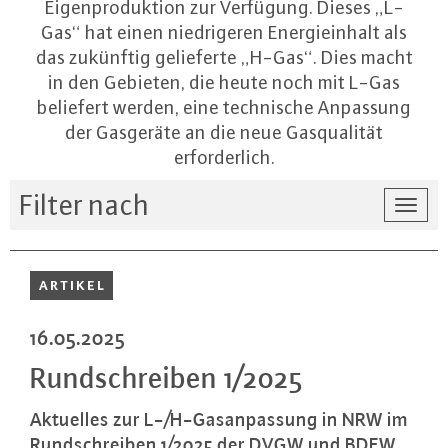
Eigenproduktion zur Verfügung. Dieses „L-
Gas“ hat einen niedrigeren Energieinhalt als
das zukünftig gelieferte „H-Gas“. Dies macht
in den Gebieten, die heute noch mit L-Gas
beliefert werden, eine technische Anpassung
der Gasgeräte an die neue Gasqualität
erforderlich.
Filter nach
Togg
navi
ARTIKEL
16.05.2025
Rund­schrei­ben 1/2025
Aktuelles zur L-/H-Gas­an­pas­sung in NRW im
Rund­schrei­ben 1/2025 der DVGW und BDEW