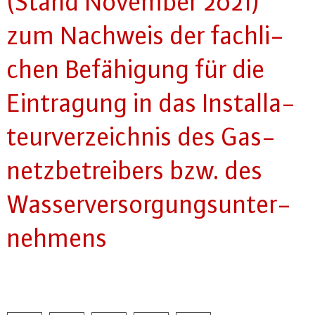
(Stand November 2021)
zum Nachweis der fach­li­
chen Be­fä­hi­gung für die
Ein­tra­gung in das In­stal­la­
teur­ver­zeich­nis des Gas­
netz­be­trei­bers bzw. des
Was­ser­ver­sor­gungs­un­ter­
neh­mens