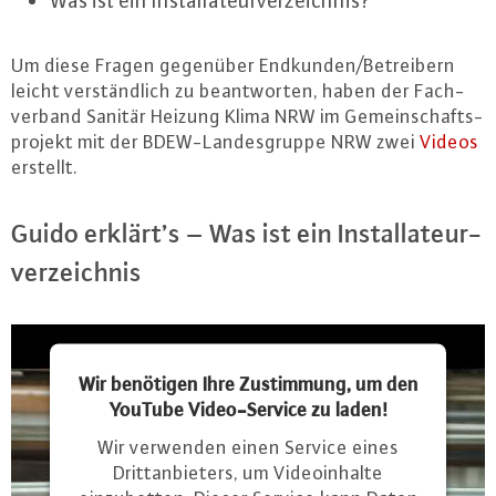
Was ist ein In­stal­la­teur­ver­zeich­nis?
Um diese Fragen gegenüber Endkunden/Be­trei­bern
leicht ver­ständ­lich zu be­ant­wor­ten, haben der Fach­
ver­band Sanitär Heizung Klima NRW im Ge­mein­schafts­
pro­jekt mit der BDEW-Lan­des­grup­pe NRW zwei
Videos
erstellt.
Guido erklärt’s – Was ist ein In­stal­la­teur­
ver­zeich­nis
Wir benötigen Ihre Zustimmung, um den
YouTube Video-Service zu laden!
Wir verwenden einen Service eines
Drittanbieters, um Videoinhalte