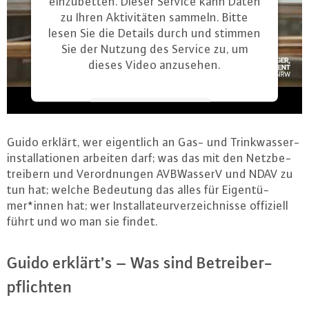
einzubetten. Dieser Service kann Daten
zu Ihren Aktivitäten sammeln. Bitte
lesen Sie die Details durch und stimmen
Sie der Nutzung des Service zu, um
dieses Video anzusehen.
Mehr Informationen
Guido erklärt, wer ei­gent­lich an Gas- und Trink­was­ser­
Akzeptieren
in­stal­la­tio­nen arbeiten darf; was das mit den Netz­be­
powered by
Usercentrics Consent
trei­bern und Ver­ord­nun­gen AVB­Was­serV und NDAV zu
Management Platform
tun hat; welche Bedeutung das alles für Ei­gen­tü­
mer*innen hat; wer In­stal­la­teur­ver­zeich­nis­se offiziell
führt und wo man sie findet.
Guido erklärt’s – Was sind Be­trei­ber­
pflich­ten