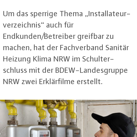
Um das sperrige Thema „In­stal­la­teur­
ver­zeich­nis“ auch für
Endkunden/Betreiber greifbar zu
machen, hat der Fach­ver­band Sanitär
Heizung Klima NRW im Schul­ter­
schluss mit der BDEW-Lan­des­grup­pe
NRW zwei Er­klär­fil­me erstellt.