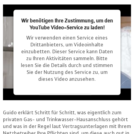
Wir benötigen Ihre Zustimmung, um den
YouTube Video-Service zu laden!
Wir verwenden einen Service eines
Drittanbieters, um Videoinhalte
einzubetten. Dieser Service kann Daten
zu Ihren Aktivitäten sammeln. Bitte
lesen Sie die Details durch und stimmen
Sie der Nutzung des Service zu, um
dieses Video anzusehen.
Mehr Informationen
Guido erklärt Schritt für Schritt, was ei­gent­lich zum
Akzeptieren
privaten Gas- und Trink­was­ser-Haus­an­schluss gehört
powered by
Usercentrics Consent
und was in der Regel laut Ver­trags­un­ter­la­gen mit Ihrem
Management Platform
Netz­be­trei­ber Ihre Pflichten sind, um diese auch gut in