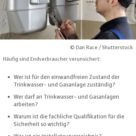
© Dan Race / Shutterstock
Häufig sind End­ver­brau­cher ver­un­si­chert:
Wer ist für den ein­wand­frei­en Zustand der
Trink­was­ser- und Gasanlage zuständig?
Wer darf an Trink­was­ser- und Gas­an­la­gen
arbeiten?
Warum ist die fachliche Qua­li­fi­ka­ti­on für die
Si­cher­heit so wichtig?